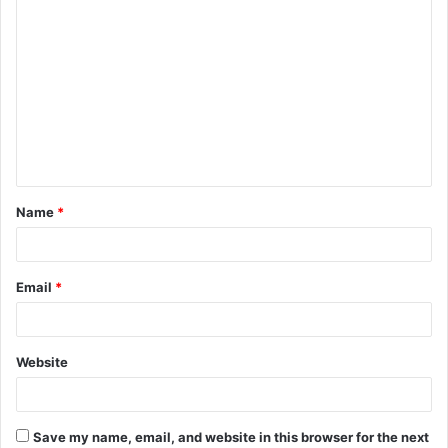
C
o
m
m
e
n
t
Name
*
*
Email
*
Website
Save my name, email, and website in this browser for the next