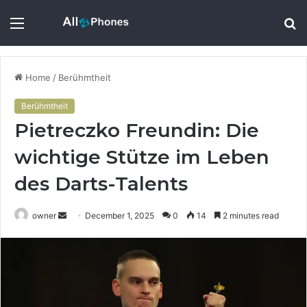
Menu
S
fo
Home
/
Berühmtheit
Berühmtheit
Pietreczko Freundin: Die
wichtige Stütze im Leben
des Darts-Talents
Send
owner
December 1, 2025
0
14
2 minutes read
an
email