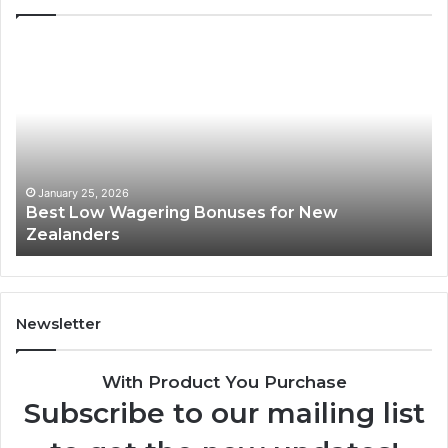
Best
Ca
Low
Ro
Wagering
Gr
Bonuses
for
New
Zealanders
January 25, 2026
Best Low Wagering Bonuses for New
Zealanders
Newsletter
With Product You Purchase
Subscribe to our mailing list